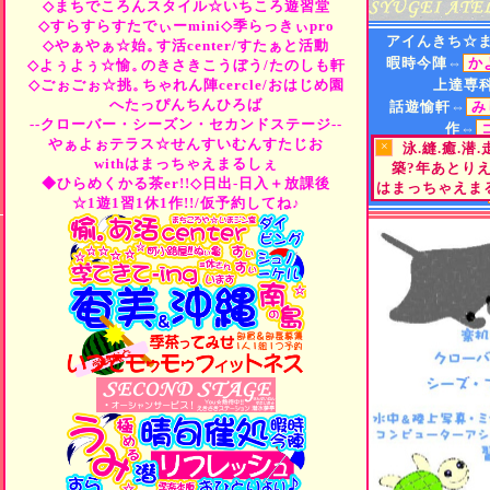
◇まちでころんスタイル☆いちころ遊習堂
◇すらすらすたでぃーmini◇季らっきぃpro
アイんきち☆
◇やぁやぁ☆始。
す活center/すたぁと活動
暇時今陣⇔
か
◇よぅよぅ☆愉。
のきさきこうぼう/たのしも軒
◇ごぉごぉ☆挑。
ちゃれん陣cercle/おはじめ園
上達専
へたっぴんちんひろば
話遊愉軒⇔
み
--クローバー・シーズン・セカンドステージ--
作⇔
やぁよぉテラス☆せんすいむんすたじお
×
泳.縫.癒.潜
遊⇔
"Tea
or
B
withはまっちゃえまるしぇ
築?年あとり
街⇔
ひらめくか
◆ひらめくかる茶er!!◇日出-日入＋放課後
はまっちゃえまる
町小路屋⇔
☆1遊1習1休1作!!/仮予約してね♪