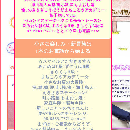
海山島人
to
整/町小路屋
もよおし処
愉。
のきさきこうぼう◎まちころやアカデミー
仮予約してね♪
セカンドステージ・クロ＆モモ・シーズン
◎みためはC級-ずのうはB級-きらくはA級◎
06-6863-7771--ととノウ室-お電話.now
小さな楽しみ・新冒険は
1本のお電話から始まる
☆スマイルいただきます☆
みためはC級-ずのうはB級-
きらくはA級・
まちころやアカデミー☆
小さなお店の大冒険♪
泳.縫.癒.潜.走.焼.淹・海山島人--
えきさきステーション/
町小路屋
もよおし処・
家庭科隊・暇時今陣♪
新しいことへのちゃれんじ・
夢や憧れへのチャレンジ、
06-6863-7771☆now!!
まずは・ご相談からどうぞ♪
You☆熱待中～・まってるよーん…