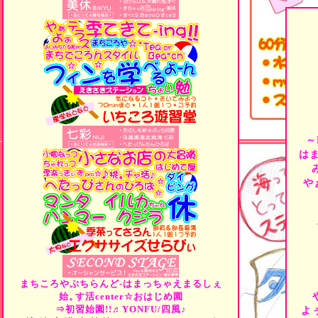
～
は
や
まちころやぷちらんど-はまっちゃえまるしぇ
始。
す活center☆おはじめ園
⇒初習始園!!♬YONFU/四風♪
よ