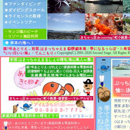
★ファンダイビング
★ダイビングスクール
★ライセンスの取得
★イベントツアー
・サンゴ礁のビーチ
・リゾート施設利用
きちゃっ店
de
catering!!町小
◆ 串本の海へ！
築?年あとりえ→初習.はまっちゃえまるしぇ!!
◎季楽本庵 / 季になるぅらぼ・1:
Copyright(C) 2001-2026 Second Stage. All Rights R
『いい日いい海』
・てんこもり
♬
初習.はまっちゃえまるしぇ☆晴旬.海山島人
to
整♪
築?年あとりえ÷がれえじ!!家庭科隊＆季楽科班
話遊愉軒＊もよおし処♬◇日出-日入＋放課後
泳.縫.癒.潜.走.焼.淹/アイんきち-お電話.now
ぷっち
愉!!-
きちゃっ店
de
catering!!町小路屋=遊習堂=ハマル.デ☆ゼミ
突然ですが
アイんきち-お電話.now♬
アイんきち-お電話.now♬
アイんきち-お電話.now♬
豊富.多彩
き
季
０６-６８６３-７７７１
０６-６８６３-７７７１
０６-６８６３-７７７１
駅先.近
♪
ア
て
て
家庭科隊
＆
季楽科班☆晴旬ドラマ
すべて
S
ね
き
◇はまっち
ご来訪・ありがとうございます♪家庭科隊＆季楽科班☆
☆
て
小駅2分
・
ひっそり佇む本庵…季茶ってみせ-シーズンいかがでしょう
♬