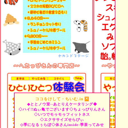
×
ココをけして・ちいむ.in
◆ととノウ室--あとりえケータリング◆
◇ハイ!!ぬぃ亀でございます◇ちょっぴりんさん
◇いつでモゥモゥフィットネス
◇エクササイズせらぴぃ
◇季になるぅらぼ◇休さんinside-季茶ってみせ