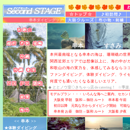
串本ダイビングツアー 大阪発のダイビングサービス 店主
串本
すさみ
本州最南端となる串本の海は、珊瑚礁の世
関西近郊エリアでは想像以上に、海の中が
和歌山の海の実力を、体感してみるならコ
ファンダイビング、体験ダイビング、ライ
何度でも通いたくなる楽しいエリア。
◆
ととノウ室◇きちゃっ店
de
catering！
☆季楽
モデルプラン ・・・ いろんな海へご案内、セカ
大阪発 早朝 阪和 -- 御坊 ルート 串本着 午前
初日以降 元気な方からダイビング開始 可能
串本発 お昼 御坊 -- 阪和 ルート 大阪着 夕夜
<< 串本 >>
★体験ダイビング