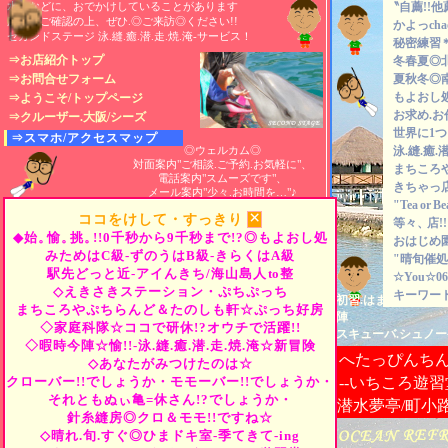
水中などに、おでかけしていることがあります
〝自薦!!他
所在をご確認の上、ぜひ.◎ご来訪◎ください!!
かよっch
セカンドステージ 泳.縫.癒.潜.走.焼.淹-サービス！
秘密練習
⇒お店紹介トップ
冬春夏◎
⇒お問合せフォーム
夏秋冬◎
もよおし
⇒ようこそ/トップページ
お求め.お
⇒クルーザー.大阪/シーズ
世界に1
⇒スマホ/アクセスマップ
◎ウェルカム◎
泳.縫.癒.潜
対面案内"ご相談.ご予約.お気軽に"、
まちころ
電話案内"スムーズです"、
きちゃっ
メール案内"少々.お時間を…"♪
"Tea
or
B
×
ココをけして・すっきり
等々、
店
◆始。
愉。
挑。
!!0千秒から9千秒まで!?◎もよおし処
おはじめ
みためはC級-ずのうはB級-きらくはA級
"晴旬催処
駅先どっと近-アイんきち/海山島人
to
整
☆You☆06-
◇えきさきステーション・ぷちぷっち
キーワード
初習.はまっちゃえま
まちころやぷちらんど＆たのしも軒☆ぷっち好房
陣
◇家庭科隊☆ココで研休!?オウチで活躍!!
スキューバ.シュノー
◇暇時今陣☆愉!!-泳.縫.癒.潜.走.焼.淹☆新冒険
へたっぴんち
◇あなたがみつけたのは☆
クローバー!!でしょうか・モモーバー!!でしょうか・
--いちころ遊習
それともぬぃ亀=休さん!?でしょうか・
潜水夢亭/町小
針糸縫房◎クロ＆モモ!!ですね☆
◇晴れ.旬.すぐ◎ひまドキ室-季てきて-ing