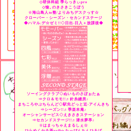
◇研休科組
季らっきぃpro
◇愉。
のきさきこうぼう
☆海山島人
to
整/よりみちデスクっす☆
クローバー・シーズン・セカンドステージ
◆ハマル.デ☆ゼミ!!◇日出-日入＋放課後◆
ソーイングクラブ◇ぬいものさぽぉたぁ
⇒クロ＆モモ!!♬針糸縫房♪
まちころやぷちらんど◇駅先どっと近-アイんきち
⇒シーズン!!♬季楽本庵♪
オーシャンサービス◇えきさきステーション
⇒セカンドステージ!!♬潜水夢亭♪
☆はまっちゃえまるしぇ☆
ひらめくかる茶er◎へたっぴんちんひろば