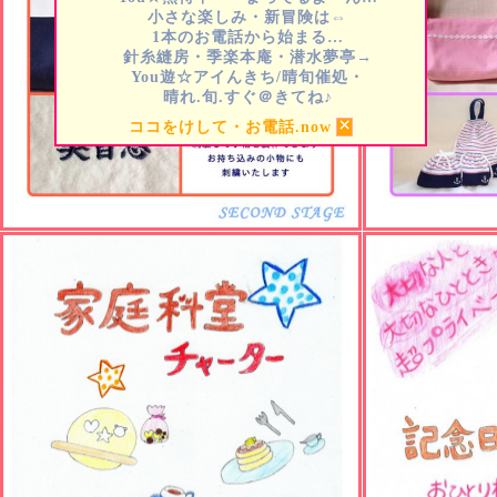
小さな楽しみ・新冒険は⇔
1本のお電話から始まる…
針糸縫房・季楽本庵・潜水夢亭→
You遊☆アイんきち/晴旬催処・
晴れ.旬.すぐ＠きてね♪
×
ココをけして・お電話.now