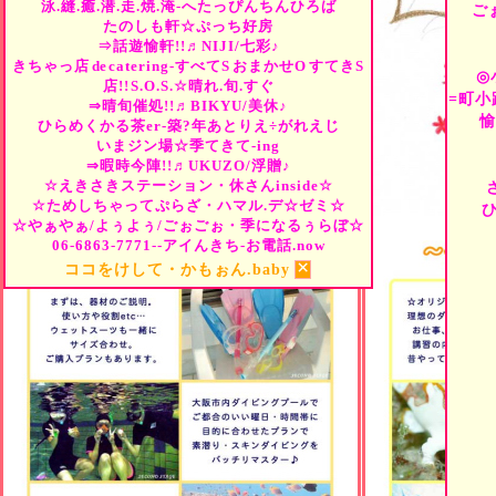
泳.縫.癒.潜.走.焼.淹-へたっぴんちんひろば
ご
たのしも軒☆ぷっち好房
⇒話遊愉軒!!♬NIJI/七彩♪
きちゃっ店
de
catering-すべて
S
おまかせ
O
すてき
S
◎
店!!
S.O.S.☆晴れ.旬.すぐ
=町小
⇒晴旬催処!!♬BIKYU/美休♪
愉
ひらめくかる茶er-築?年あとりえ÷がれえじ
いまジン場☆季てきて-ing
⇒暇時今陣!!♬UKUZO/浮贈♪
☆えきさきステーション・休さんinside☆
☆ためしちゃってぷらざ・ハマル.デ☆ゼミ☆
☆やぁやぁ/よぅよぅ/ごぉごぉ・季になるぅらぼ☆
06-6863-7771--アイんきち-お電話.now
×
ココをけして・かもぉん.baby