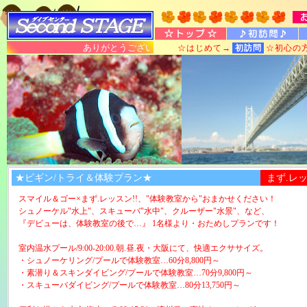
ありがとうございます 大阪 豊中 ダイビング スキ
☆はじめて→
初訪問
☆初心の
★ビギン/トライ＆体験プラン★
まず.レッ
スマイル＆ゴー×まず.レッスン!!、"体験教室から"おまかせください！
シュノーケル"水上"、スキューバ"水中"、クルーザー"水景"、など、
『デビューは、体験教室の後で…』 1名様より・おためしプランです！
室内温水プール/9:00-20:00.朝.昼.夜・大阪にて、快適エクササイズ。
・シュノーケリング/プールで体験教室…60分8,800円～
・素潜り＆スキンダイビング/プールで体験教室…70分9,800円～
・スキューバダイビング/プールで体験教室…80分13,750円～