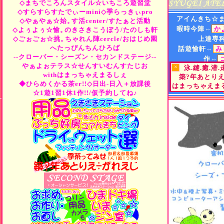
◇まちでころんスタイル☆いちころ遊習堂
◇すらすらすたでぃーmini◇季らっきぃpro
アイんきち☆
◇やぁやぁ☆始。
す活center/すたぁと活動
暇時今陣⇔
か
◇よぅよぅ☆愉。
のきさきこうぼう/たのしも軒
◇ごぉごぉ☆挑。
ちゃれん陣cercle/おはじめ園
上達専
へたっぴんちんひろば
話遊愉軒⇔
み
--クローバー・シーズン・セカンドステージ--
作⇔
やぁよぉテラス☆せんすいむんすたじお
×
泳.縫.癒.潜
遊⇔
"Tea
or
B
withはまっちゃえまるしぇ
築?年あとり
街⇔
ひらめくか
◆ひらめくかる茶er!!◇日出-日入＋放課後
はまっちゃえまる
町小路屋⇔
☆1遊1習1休1作!!/仮予約してね♪