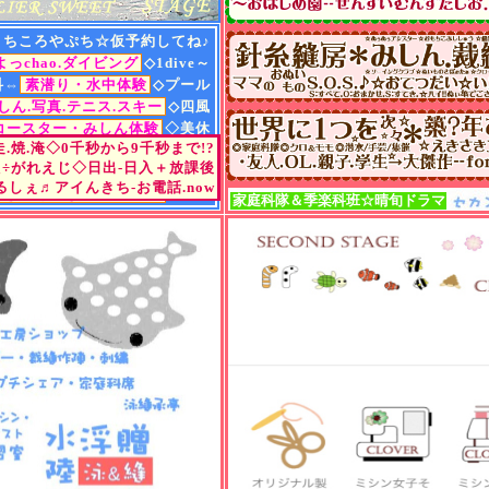
カウント、期間限定セー
◆ 7点以上ご購入の場合
まちころやぷち☆仮予約してね♪
⇒定価の最大30％of-5％of
よっchao.ダイビング
◇1dive～
(スーツ類、撮影関連等々
科⇔
素潜り・水中体験
◇プール
◆ 4点以上ご購入の場合
しん.写真.テニス.スキー
◇四風
⇒定価の最大25％off後-5％
コースター・みしん体験
◇美休
(スーツ類、撮影関連等々
.走.焼.淹◇0千秒から9千秒まで!?
♬
※おまとめ
salesにご注
ea"ち・ハマル.デ☆ゼミ
◇浮贈
え÷がれえじ◇日出-日入＋放課後
ご入金をいただける場合
る茶er・築?年あとりえ
◇七彩
しぇ♬アイんきち-お電話.now
対象です
きらくやないと・PM.7
◇豊中
家庭科隊
＆
季楽科班☆晴旬ドラマ
♬
おまとめ
salesの前日
商品の打ち合わせは可能
当店が指定する潜水用品
2026年カタログ/国内正
メーカー在庫のある商品
スーツ類/撮影関連機材/書
アパレル/ケース/1部布物/
タンク/作業関連機材等
上記off対象外ですが、
点数にはカウントいたし
ご参考までに、ダイバー
軽器材.重器材のフルセ
お1人で20点を越えます
ちなみに、不定期で雨の
♬
おまとめ
salesになる