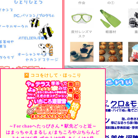
あります
R8・2月14日迄.有効
0千秒から・9千
きちゃっ店
cat
◆
ご来店くださいませ--
→持ち寄りOKで-ふらっ
◆
自遊なおじかん--高知
×
→小さなお船/自由ダイ
ココをけして・ほっこり
◆
いつもの秘海離島--す
→すけっ亀=休さんがご
＊Analog-Intelligence
◆
海鮮散歩:日本海--日帰
→ビーチ水中遊泳＆小魚
◆
水中用品--カタログ対
→季楽本庵でひっそり-大
◆
メンテナンス.修理--潜
→myギア点検→1品～1,1
～For
chaoへたっぴさん＊駅先どっと近～
◆
ためしちゃってぷらざ-
はまっちゃえまるしぇ/まちころやぷちらんど
→きちゃっ店
de
cateri