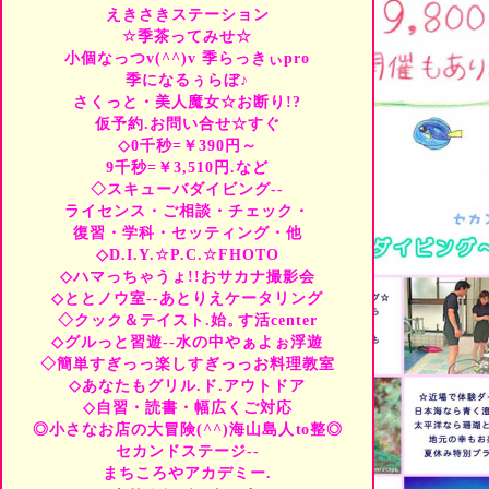
◆
季茶ってみせ--初習始
えきさきステーション
→家庭科隊＆季楽科班
☆季茶ってみせ☆
◆
ハマル.デ☆ゼミ--暇時
小個なっつv(^^)v 季らっきぃpro
→新挑戦会.築?年あとり
季になるぅらぼ♪
◆
やぁよぉテラス☆--四
→コンピューター-やっ
さくっと・美人魔女☆お断り!?
◆
まちころやアカデミー-
仮予約.お問い合せ☆すぐ
→築?年あとりえ☆季てきて
◇0千秒=￥390円～
◆
ハイ!!ぬぃ亀でございま
9千秒=￥3,510円.など
→ソーイング女子vs.み
◇スキューバダイビング--
◆
きちゃっ店
de
catering
ライセンス・ご相談・チェック・
→水中カメラ-潜水プー
復習・学科・セッティング・他
◆
はまっちゃえまるしぇ-
◇D.I.Y.☆P.C.☆FHOTO
→きてね-ちょっぴりん
◇ハマっちゃうょ!!おサカナ撮影会
◆
季になるぅらぼ-季らっき
→温水プール-リラック
◇ととノウ室--あとりえケータリング
◆
1遊1習1休1作--晴旬催
◇クック＆テイスト.始。
す活center
→近場日帰りより-暇時
◇グルっと習遊--水の中やぁよぉ浮遊
◆
よりみちデスクっす--
◇簡単すぎっっ楽しすぎっっお料理教室
→ビギナー-練習相手い
◇あなたもグリル.ド.アウトドア
かんたん.はじめて.やっ
◇自習・読書・幅広くご対応
初心でも.久々でも.へた
◎小さなお店の大冒険(^^)海山島人
to
整◎
→ビギナー-練習相手い
セカンドステージ--
かんたん.はじめて.やっ
まちころやアカデミー.
初心でも.久々でも.へた