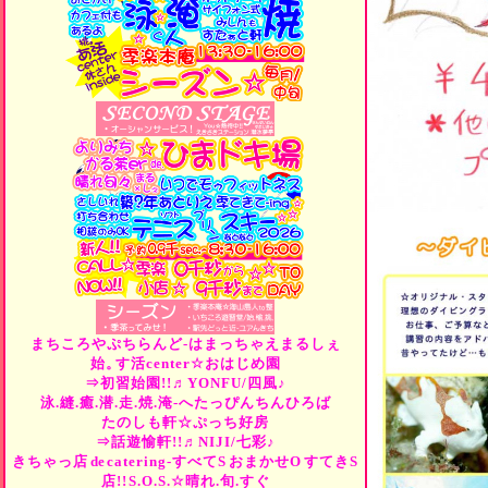
まちころやぷちらんど-はまっちゃえまるしぇ
始。
す活center☆おはじめ園
⇒初習始園!!♬YONFU/四風♪
泳.縫.癒.潜.走.焼.淹-へたっぴんちんひろば
たのしも軒☆ぷっち好房
⇒話遊愉軒!!♬NIJI/七彩♪
きちゃっ店
de
catering-すべて
S
おまかせ
O
すてき
S
店!!
S.O.S.☆晴れ.旬.すぐ