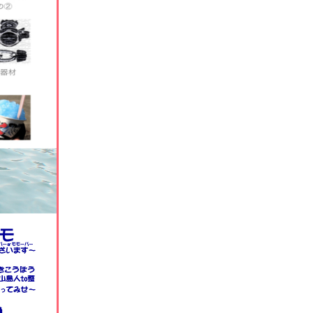
秒まで
ering
小駅2分
とご来店
:超小島
ビング
ぐ出発
案内
=店主案内
り3選
群観賞
抗など
発掘♪
水機材
00円～
-ととノウ室
ng-アウトドア