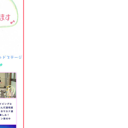
園
今陣
え
風
てみよう
-美休
-ing
す--手芸
しん男子
--七彩
ルなどで
-浮贈
さん
ぃpro--癒
ス
処
今陣
潜水夢亭
たします
てみよう・
っぴでも・
たします
てみよう・
っぴでも・