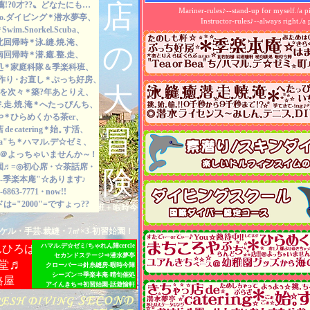
店
薦!?0才??〟どなたにも…
⇒メイド.イン.ジャパン
Mariner-rules♪--stand-up for myself./a p
ao.ダイビング
＊
潜水夢亭、
Instructor-rules♪--always right./a 
⇒トップへ/special tha
＊
Swim.Snorkel.Scuba、
あなたも!!ユアmission-
北回帰時
＊
泳.縫.焼.淹、
の
セカンドステージ--ダ
南回帰時
＊
潜.癒.整.走、
女.男.親.子.孫⇒1遊1習
処
＊
家庭科隊＆季楽科班、
オーシャンサービス.大
作り
・
お直し
＊
ぷっち好房、
大
癒.遊習☆…希望式レッ
つを次々
＊
築?年あとりえ、
スキューバダイビング
.走.焼.淹
＊
へたっぴんち、
素潜り・シュノーケル
や
＊
ひらめくかる茶er、
冒
スキンダイビング.潜
店
de
catering
＊
始。
す活、
クルージング.淀川発・
ea"ち
＊
ハマル.デ☆ゼミ、
手芸.布小物・ハンドメ
!!＠よっちゃいませんか～
！
♬
☆
my
コーチ.
my
オミセ
園
=◎初心席
・
☆茶話席
・
険
-季楽本庵"☆あります
♪
6863-7771
・
now!!
は="2000"=ですょっ??
るしぇ--家庭科隊
＆
季楽科班＋暇時今
ケル・手芸.裁縫・7㎡×3-初習始園！
ハマル.デ☆ゼミ/ちゃれん陣cercle
んひろば
ご来訪・ありがとうございます♪家庭
R
5・お探し品-
セカンドステージ⇒潜水夢亭
ひっそり佇む本庵…季茶ってみせ-シーズンいか
♬
堂
おまとめ♬
sa
クローバー⇒針糸縫房-暇時今陣
水中などに、おでかけしている
シーズン⇒季楽本庵-晴旬催処
路屋
所在をご確認の上、ぜひ.◎ご来
アイんきち⇒初習始園-話遊愉軒
セカンドステージ 泳.縫.癒.潜.走.
"自分"でまとめてOK、
初習.はまっちゃえまるしぇ☆晴旬.
"潜水用品"で同一商品