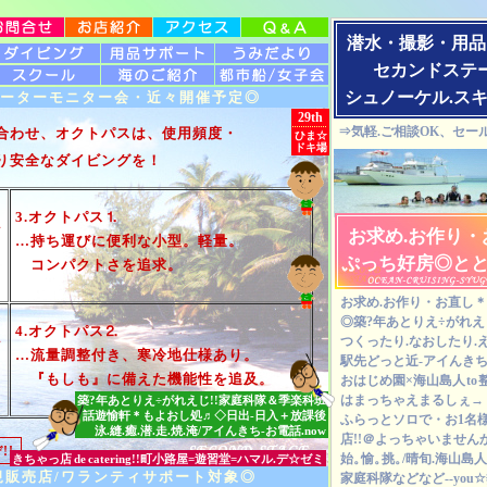
潜水・撮影・用品
セカンドステ
スキューバ シュノーケル クルーザー セカンドステージ ダイビン
シュノーケル.ス
ーターモニター会・近々開催予定◎
29th
⇒気軽.ご相談OK、セー
合わせ、オクトパスは、使用頻度・
ひま☆
ドキ場
り安全なダイビングを！
3.オクトパス⒈
ン
お求め.お作り・
…持ち運びに便利な小型。軽量。
ぷっち好房◎と
コンパクトさを追求。
お求め.お作り・お直し
◎築?年あとりえ÷がれえ
4.オクトパス⒉
つくったり.なおしたり.え
ン
…流量調整付き、寒冷地仕様あり。
駅先どっと近-アイんき
『もしも』に備えた機能性を追及。
おはじめ園×海山島人
to
はまっちゃえまるしぇ→
築?年あとりえ÷がれえじ!!家庭科隊＆季楽科班
話遊愉軒＊もよおし処♬◇日出-日入＋放課後
ふらっとソロで・お1名
泳.縫.癒.潜.走.焼.淹/アイんきち-お電話.now
店!!＠よっちゃいません
!!
始。
愉。
挑。
/晴旬.海山島人
きちゃっ店
de
catering!!町小路屋=遊習堂=ハマル.デ☆ゼミ
販売店/ワランティサポート対象◎
家庭科隊などなど--you