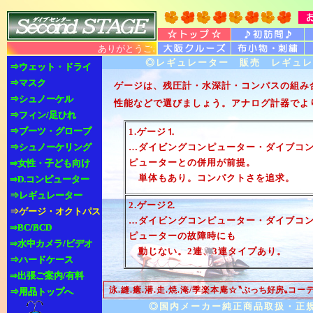
ありがとうございます 大阪 豊中 ダイビング 
◎レギュレーター 販売 レギュレ
⇒ウェット・ドライ
⇒ウェット・ドライ
⇒マスク
⇒マスク
ゲージは、残圧計・水深計・コンパスの組み
⇒シュノーケル
⇒シュノーケル
性能などで選びましょう。アナログ計器でよ
⇒フィン/足ひれ
⇒フィン/足ひれ
⇒ブーツ・グローブ
⇒ブーツ・グローブ
1.ゲージ⒈
⇒シュノーケリング
⇒シュノーケリング
…ダイビングコンピューター・ダイブコ
ピューターとの併用が前提。
⇒女性・子ども向け
⇒女性・子ども向け
単体もあり。コンパクトさを追求。
⇒D.コンピューター
⇒D.コンピューター
⇒レギュレーター
⇒レギュレーター
2.ゲージ⒉
⇒ゲージ・オクトパス
…ダイビングコンピューター・ダイブコ
⇒BC/BCD
⇒BC/BCD
ピューターの故障時にも
⇒水中カメラ/ビデオ
⇒水中カメラ/ビデオ
動じない。2連、3連タイプあり。
⇒ハードケース
⇒ハードケース
⇒出張ご案内/有料
⇒出張ご案内/有料
泳.縫.癒.潜.走.焼.淹/季楽本庵☆
〝ぷっち好房〟
コーデ
⇒用品トップへ
⇒用品トップへ
◎国内メーカー純正商品取扱・正規