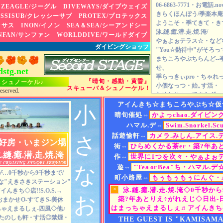
06-6863-7771・お電話.no
ZEAGLE/ジーグル DIVEWAYS/ダイブウェイズ
きらくほんぼう/季楽本
SSISUB/クレッシーサブ PROTEX/プロテックス
ようこそ・季てきて・き
ネクサス INON/イノン SEA＆SEA/シーアンドシー
泳.縫.癒.潜.走.焼.淹/
NFAN/サンファン WORLDDIVE/ワールドダイブ
やぁよぉテラス☆・など
ダイビングショップ セカンドステージ スキューバダ
"You☆熱待中"がそろ
まちころやぷちらんど--
せ、
stg.net
季らっきぃpro・ちゃれ
『晴旬・感動・黄昏』
＆シュノーケル♪
小個なっつ・始。
す活・
スキューバ＆シュノーケル！
eserved.
ためしちゃってぷらざ・
すらすらすたでぃーmini
アイんきち☆まちころやぷち☆仮
小
ひらめくかる茶er・etc.♪
晴旬催処⇔
かよっchao.ダイビン
◆
for
スキューバ＆スキ
ハマル.デ⇔
Swim.Snorkel.Sc
春夏秋冬・ウェットスー
話遊愉軒⇔
カメラ.みしん.アイス.
さ
⇒通年.ウェットで、実績
好房・いまジン場
街⇔
ひらめくかる茶er・築?年あ
◆
for
シュノーケル＆ド
泳.縫.癒.潜.走.焼.淹
作⇔
世界に1つを次々・やぁよぉ
軽量・ドライスーツ/
ご紹
な
⇒年中・ウェット派、リ
遊⇔
"Tea
or
Bea"ち・ハマル.デ
…0千秒から9千秒まで/
◆ 重器材
町小路屋⇔
もぅもぅもぅにんぐ・A
な"えきさきステーション"
アクアラング製品/
新製品
初習始園⇔
ライセンス取得・ファ
×
泳.縫.癒.潜.走.焼.淹◇0千秒か
イんきち◇店!!S.O.S.→
⇒2026、世界に1つ--
お
季楽本庵⇔
沖縄離島
◇マンタLIVI
築?年あとりえ÷がれえじ◇日出-
-おまかせ
O-すてき
S-美休
潜水夢亭☆
〝ぷっち好
はまっちゃえまるしぇ♬アイんきち-
ゃえまるしぇ-四風◇他♪
おひとり⇔
素潜り・水中練習
◇月→
◆ プロ用品
たのしも軒
・
す活◎禁煙
・
THE GUEST IS "KAMISAMA
ダイブウェイズ製品/
プロ