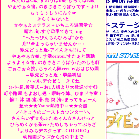
みためはC級-ずのうはB級-きらくはA級
◆
愉。
のきさきこうぼう-
やぁやぁ☆愉。
のきさきこうぼう
です～ょ!!
→ひらめくかる茶er-季てき
もぅもぅもぅにんぐ
or
◆
エクササイズせらぴぃ-
きらくやないと
→泳.縫.癒・技.頭.体-
◆
挑。
ちゃれん陣cercle--
☆やぁよぉテラス＋いちころ遊習堂☆
→幼稚園グッズから海の
晴れ.旬.すぐ◎季てきて-ing
◆
みしん初心教室--UKU
"へたっぴんちんひろば"から
→季になるぅらぼ
with
C
店!!＠よっちゃいませんか～♪
◆
"Tea
or
Bea"ち--季楽本
駅先どっと近-アイんきち!!にて
→築?年あとりえ÷がれえ
やぁやぁ☆始。
す活center/すたぁと活動
へたっぴさんがくつろげ
よぅよぅ☆愉。
のきさきこうぼう/たのしも軒
0千秒から・9千秒まで⇔
ごぉごぉ☆挑。
ちゃれん陣cercle/おはじめ園
きちゃっ店
de
catering…
→駅先どっと近・季楽科組
ひっそり☆おいでよ/季
晴れ.旬.すぐ＠きてね♪
ハマル.デ☆ゼミ きてね
◎小-超.希望式～お1人様より大歓迎です◎
=町小路屋
もよおし処・暇時今陣、ひまドキ室！=
愉!!-泳.縫.癒.潜.走.焼.淹♪まってるよーん
超☆★★You☆熱待中～★★☆超
駅先どっと近・
／^きょうのゴーストカウンター^＼
始。
愉。
挑。
きら
さんらいず☆あふたぬぅん☆さんせっと
ひらめくかる茶er×ためしちゃってぷらざ
◆
へたっぴんちんひろば-
『よりみちデスクっす--COCORO』
→スキューバ.シュノー
幼稚園グッズから海の中まで