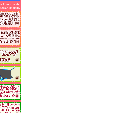
inchi with buddy.
pinchi with smile.
nks
0.9千秒
イビング
1休1作
阪-関西
スン
・資格
・教室
水・スイム
夜景.
etc
イド♪
☆行楽☆
科隊＆季楽科班☆
大発掘…
がでしょう
♬
les
ことがあります
訪◎ください!!
焼.淹-サービス！
おトクに♪
海山島人
to
整♪
でなくても