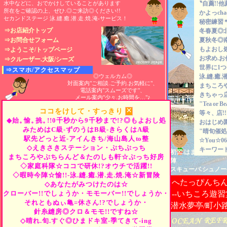
水中などに、おでかけしていることがあります
〝自薦!!他
所在をご確認の上、ぜひ.◎ご来訪◎ください!!
かよっch
セカンドステージ 泳.縫.癒.潜.走.焼.淹-サービス！
秘密練習
⇒お店紹介トップ
冬春夏◎
⇒お問合せフォーム
夏秋冬◎
もよおし
⇒ようこそ/トップページ
お求め.お
⇒クルーザー.大阪/シーズ
世界に1
⇒スマホ/アクセスマップ
◎ウェルカム◎
泳.縫.癒.潜
対面案内"ご相談.ご予約.お気軽に"、
まちころ
電話案内"スムーズです"、
きちゃっ
メール案内"少々.お時間を…"♪
"Tea
or
B
×
ココをけして・すっきり
等々、
店
◆始。
愉。
挑。
!!0千秒から9千秒まで!?◎もよおし処
おはじめ
みためはC級-ずのうはB級-きらくはA級
"晴旬催処
駅先どっと近-アイんきち/海山島人
to
整
☆You☆06-
◇えきさきステーション・ぷちぷっち
キーワード
初習.はまっちゃえま
まちころやぷちらんど＆たのしも軒☆ぷっち好房
陣
◇家庭科隊☆ココで研休!?オウチで活躍!!
スキューバ.シュノー
◇暇時今陣☆愉!!-泳.縫.癒.潜.走.焼.淹☆新冒険
へたっぴんち
◇あなたがみつけたのは☆
クローバー!!でしょうか・モモーバー!!でしょうか・
--いちころ遊習
それともぬぃ亀=休さん!?でしょうか・
潜水夢亭/町小
針糸縫房◎クロ＆モモ!!ですね☆
◇晴れ.旬.すぐ◎ひまドキ室-季てきて-ing