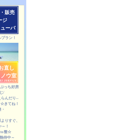
・販売
ージ
グスクール/スキューバ＆マリンショップ ダイビングツアー ダイビ
キューバ
ルプラン！
お直し
とノウ室
＊ぷっち好房
じ/
らんだり--
ち☆きてね！
整・
様よりすぐ、
か～！
to
整☆
☆熱待中～