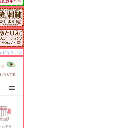
ル！
ff
は除く)
off
は除く)
文.
が、
までに、
です
メーカー・
規品、
のみ
籍/
々は、
ます
ズ/
ットは、
日も・
ことが