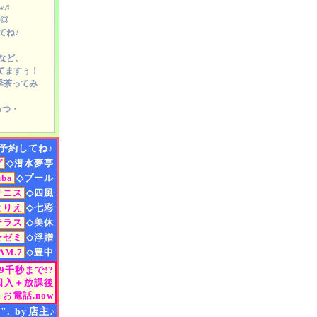
♬
w
庵◎
てね♪
など、
イビングのお店 ダイビングツアー ダイビングスクール ダイビングライセンスの取得 体
ってますぅ！
季茶ってみ
っつ・
・
予約してね♪
グ
◇潜水夢亭
ン
uba
◇プール
ツ/
ご紹介
テニス
◇四風
.特別仕様
とりえ
◇七彩
ルフィン
テラス
◇美休
介
ゾート仕様
☆ゼミ
◇浮贈
M.7
◇豊中
プラン
ン
◇シーズン
ら9千秒まで!?
NG-9/free
日入＋放課後
房〟
コーデ
お電話.now
日/朝.昼.夜
".
by
店主♪
プラン