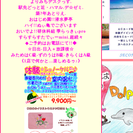
泳いだり.縫ったり.走った
よりみちデスクっす.
駅先どっと近・季楽科組
駅先どっと近・ハマル.デ☆ゼミ.
始。
愉。
挑。
きらくはA級
築?年あとりえ.
ふらっと☆おいでよ/季
おはじめ園!!潜水夢亭
晴れ.旬.すぐ＠きてね♪
ハイ!!ぬぃ亀でございます
おいでよ!!研休科組
季らっきぃpro
すらすらすたでぃーmini.超続々
◆ご予約はお電話にて!!◆
☆日出-日入＋放課後☆
小さな楽しみ・
みためはC級-ずのうはB級-きらくはA級
1本のお電話から
《1店で何かと…楽しめるゥ♪》
☆スマイルいただきます
みためはC級-ずのうはB級
きらくはA級・
まちころやアカデミー☆
小さなお店の大冒険♪
泳.縫.癒.潜.走.焼.淹・海
えきさきステーション/
町小路屋
もよおし処・
家庭科隊・暇時今陣♪
新しいことへのちゃれん
夢や憧れへのチャレンジ
06-6863-7771☆now!!
まずは・ご相談からどう