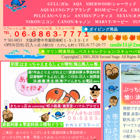
GULL/ガル AQA SHERWOOD/シャーウッド 
AQUALUNG/アクアラング BISM/ビーイズム CRE
PELICAN/ペリカン ANTHIS/アンティス NEXUS/
NIKON/ニコン CANON/キャノン MARVY/マービー SU
リフレッシュ/癒 シュノーケル/泳 スキューバ/潜
◆ ダイビング用品
℡.
０６-６８６３-７７７１
〒561-0853 大阪府豊中市服部南町１-３-３３-１Ｆ
smile11@2nd
OPEN/日出-日入
TEL
/6:77-20:77
☆店:小駅2分・たのしも軒☆
◆ マリン関連用品…ベストセレクション/スキューバ
Copyright(C) 2001-2026 Second Stage. All Rights R
初習.はまっちゃえまるしぇ☆晴旬.海山島人
to
整♪
築?年あとりえ÷がれえじ!!家庭科隊＆季楽科班
話遊愉軒＊もよおし処♬◇日出-日入＋放課後
泳.縫.癒.潜.走.焼.淹/アイんきち-お電話.now
ぷっち
愉!!-
きちゃっ店
de
catering!!町小路屋=遊習堂=ハマル.デ☆ゼミ
突然ですが
アイんきち-お電話.now♬
アイんきち-お電話.now♬
アイんきち-お電話.now♬
豊富.多彩
き
季
０６-６８６３-７７７１
０６-６８６３-７７７１
０６-６８６３-７７７１
駅先.近
♪
ア
て
て
家庭科隊
＆
季楽科班☆晴旬ドラマ
すべて
S
ね
き
◇はまっち
ご来訪・ありがとうございます♪家庭科隊＆季楽科班☆
☆
て
小駅2分
・
ひっそり佇む本庵…季茶ってみせ-シーズンいかがでしょう
♬