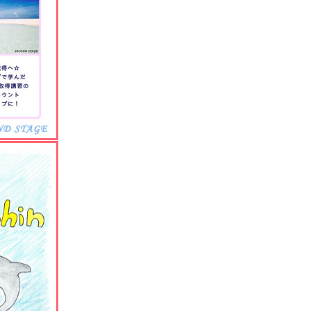
り!!、
⇔
…
楽本庵・
新冒険は
始まる
☆
-
山島人--
じ・
、
ぞ♪