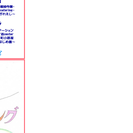
-遊習堂
て-ing
-癒
リフレッシュ
個々
中まで-遊習
ZOにて
/こども
庵
じ/美休
るお店！
楽本庵・
季楽科組
くは
A
級
-季楽本庵
ケル体験