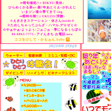
⇒晴旬催処!!♬BIKYU/美休♪
ひらめくかる茶er-築?年あとりえ÷がれえじ
いまジン場☆季てきて-ing
⇒暇時今陣!!♬UKUZO/浮贈♪
☆えきさきステーション・休さんinside☆
☆ためしちゃってぷらざ・ハマル.デ☆ゼミ☆
☆やぁやぁ/よぅよぅ/ごぉごぉ・季になるぅらぼ☆
06-6863-7771--アイんきち-お電話.now
×
ココをけして・かもぉん.baby