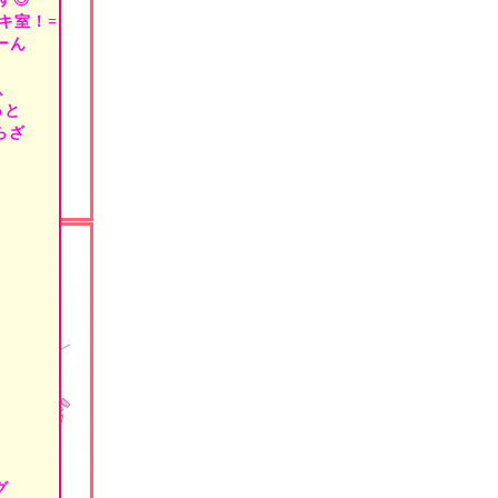
習う準備、
キ室！=
です♪
まります
よーん
Q＆A!!
体感!!
＼
気、確認
っと
間"かけて、
らざ
生える
』
提案です♪
ト練習or
案!!
の方にも、
式レッスン--
ートを！
先.近
うは
B
級
と、
会
グ
級、