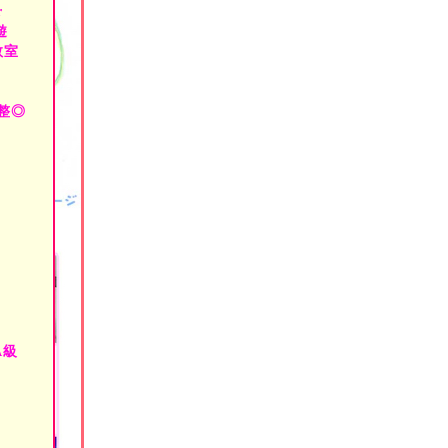
r
遊
ですが、
します！
教室
cuba・
ING・
整◎
どちら派・
め
swim・
大晦日・
連休・
デー・
由休み・
行・
・
o
.入学・
GW/
…⇔
つが・
A級
、ご案内♪
季の感動=
スタート！
討中の方、
も→
す!!…