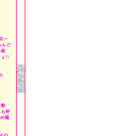
スなど、
ンジ可能！
.満足、
マ別、
クール、
ペなし、
近～
せ×
らんど
A級
など…
ょ!!
すよ！
☆
と手間
ンス
活動
向けて！
しも軒
始まり…
じめ園
ョップは、
力的ですが、
しむために、
す◎