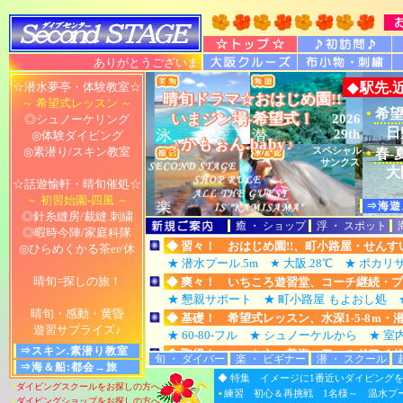
ありがとうございます 大阪 豊中 ダイビング スキュ
レッスン・スクール！
☆潜水夢亭・体験教室☆
◆
駅先.
晴旬ドラマ☆おはじめ園!!
晴旬ドラマ☆おはじめ園!!
晴旬ドラマ☆おはじめ園!!
晴旬ドラマ☆おはじめ園!!
晴旬ドラマ☆おはじめ園!!
～ 希望式レッスン ～
水上.水中・瞬速エスコート
•
希
いまジン場-希望式！
いまジン場-希望式！
いまジン場-希望式！
いまジン場-希望式！
いまジン場-希望式！
2026
◎シュノーケリング
"スタート"・
日
29th
◎体験ダイビング
.in都会
♪かもぉん.baby♪
♪かもぉん.baby♪
♪かもぉん.baby♪
♪かもぉん.baby♪
♪かもぉん.baby♪
◎素潜り/スキン教室
スペシャル
•
春-
ようこそ♪
ようこそ♪
ようこそ♪
ようこそ♪
ようこそ♪
サンクス
大
セカンドステージへ
セカンドステージへ
セカンドステージへ
セカンドステージへ
セカンドステージへ
☆話遊愉軒・晴旬催処☆
～ 初習始園-四風 ～
⇒海遊
◎針糸縫房/裁縫.刺繍
癒 ・ ショップ
浮 ・ スポット
◎暇時今陣/家庭科隊
◆ 習々！ おはじめ園!!、町小路屋・せん
◎ひらめくかる茶er/休
★ 潜水プール.5m ★ 大阪.28℃ ★ ポカ
晴旬=探しの旅！
◆ 爽々！ いちころ遊習堂、コーチ継続・プ
★ 懇親サポート ★ 町小路屋
もよおし処 ★
晴旬・感動・黄昏
◆ 基礎！ 希望式レッスン、水深1-5-8
m
・
遊習サプライズ♪
★ 60-80-フル ★ シュノーケルから ★ 室
⇒スキン.素潜り教室
◆ 取得！ ココから→美海、ワールドワイ
旬 ・ ダイバー
楽 ・ ビギナー
潜 ・ スクール
⇒海＆船:都会→旅
★ 国際Cカード ★ 0m～30m/最短 ★ 丁
はじめてのお客様へのご案内
◆ 特集 イメージに1番近いダイビング
◆ ハマル.デ☆ゼミ→最適.ドライ！ 暇時
•
ダイビングスクールをお探しの方へ
◆ 瞬速！ 潜れますょ、リゾートスタイル
•
ペース＆テーマ別、リゾート・スポーツ
•
練習 初心＆再挑戦 1名様～ 温水プール/
•
ダイビングショップをお探しの方へ