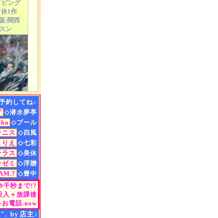
イビング
1休1作
阪-関西
スン
・資格
・教室
水・スイム
夜景.
etc
イド♪
☆行楽☆
予約してね♪
グ
◇潜水夢亭
uba
◇プール
テニス
◇四風
EAN
とりえ
◇七彩
らぼ
テラス
◇美休
☆ゼミ
◇浮贈
anにて、
M.7
◇豊中
ライズ"！
ン
◇シーズン
ら9千秒まで!?
瑚礁の海、
NG-9/free
日入＋放課後
になるぅらぼ
お電話.now
日/朝.昼.夜
ージ!!
7名様、
".
by
店主♪