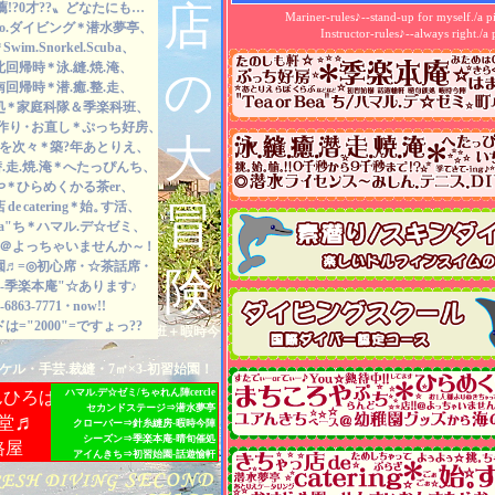
店
薦!?0才??〟どなたにも…
貸切=1-2名.グループ.
Mariner-rules♪--stand-up for myself./a p
室・船上体験
ao.ダイビング
＊
潜水夢亭、
お気軽に=カップル.友人
Instructor-rules♪--always right./a 
ジング
＊
Swim.Snorkel.Scuba、
行先など="リクエスト"
・大阪湾
北回帰時
＊
泳.縫.焼.淹、
感動.心地よく.withスマ
の
大阪駅送迎
南回帰時
＊
潜.癒.整.走、
遊ぶ方と講習の方との混
・淡路島
処
＊
家庭科隊＆季楽科班、
お待たせ・混々・濁々☆
作り
・
お直し
＊
ぷっち好房、
女子日あり
"1day-1mission"での
大
つを次々
＊
築?年あとりえ、
見た目は短パン!?-頭脳は
初めての方
.走.焼.淹
＊
へたっぴんち、
真じ目はばっちり!!☆
シュノーケル教室
や
＊
ひらめくかる茶er、
愉!!-案内人=休さん/店
冒
店
de
catering
＊
始。
す活、
遊・
ea"ち
＊
ハマル.デ☆ゼミ、
丁寧サービス＆上手レッス
!!＠よっちゃいませんか～
！
しっかりサポートできる
♬
園
=◎初心席
・
☆茶話席
・
リラックスして楽しめる
険
-季楽本庵"☆あります
♪
1チームプレイ、心がけて
6863-7771
・
now!!
は="2000"=ですょっ??
るしぇ--家庭科隊
＆
季楽科班＋暇時今
ケル・手芸.裁縫・7㎡×3-初習始園！
きらくは
A
級・店
ハマル.デ☆ゼミ/ちゃれん陣cercle
んひろば
ご来訪・ありがとうございます♪家庭
セカンドステージ⇒潜水夢亭
ひっそり佇む本庵…季茶ってみせ-シーズンいか
♬
☆希望式レッ
堂
クローバー⇒針糸縫房-暇時今陣
水中などに、おでかけしている
シーズン⇒季楽本庵-晴旬催処
路屋
所在をご確認の上、ぜひ.◎ご来
アイんきち⇒初習始園-話遊愉軒
当店は、登録ありスクール
セカンドステージ 泳.縫.癒.潜.走.
初級国際潜水Cカード取
初習.はまっちゃえまるしぇ☆晴旬.