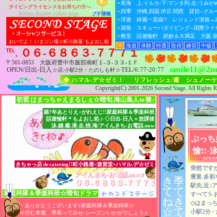
★ 水の中へ ★ スキューバ ★ シュノーケ
•
希望式レッスン、個々指導.丁寧・晴旬.
•
美海 上:イルカ-下:マンタ列-左:うみがめ
•
ダイビングライセンスをお持ちの方へ
•
1組1出発、貸切など=承ります・先々ま
•
四季 沖縄.四国.伊豆.関西 貸切--グルー
◆ 関西！ 日帰りスポット、近処の海・サ
Retina display colors page
•
プチ情報
•
コーチ継続、素敵マリナーまで・瞬速エ
•
浮遊 綺麗一直線!! レジェンド潜旅
★ 浮遊 ★ 和歌山・日本海 ★ その日いい
⇒ツアー情報
•
"ドキッ♪"を大切に、"Diving-記録"・
•
資格 スキューバダイビング--国際ラ
⇒ボートツアー
◆ 綺麗！ 泊まりスポット、今陣の海・リ
『 リラックスタイムをあなたに…、 海/泡
•
教室 話遊愉軒 絶妙＆大満足 大阪.室
⇒クルーズ
★ 感動 ★ 串本・越前・足摺・伊豆 ★ 2026.9
おいでよ！ いまジン場☆町小路屋
もよおし処
•
コーチ継続、ととノウ室・町小路
×
海遊
体験
特選
取得
練習
中級
℡.
０６-６８６３-７７７１
◆ 感動！ 隠れ海スポット、美処の海・ワ
★ 黄昏 ★ 沖縄離島・国内秘境 ★ 2026.9/fr
〒561-0853 大阪府豊中市服部南町１-３-３３-１Ｆ
smile11@2nd
OPEN/日出-日入
TEL
/6:77-20:77
☆店:小駅2分・たのしも軒☆
◆ 水遊！ 水の中.体験教室、シュノーケル
★ 70分コース ★ 室内プール/大阪 ★ 親
◆ ハマル.デ☆ゼミ！
リフレッシュ/癒 シュノーケ
Copyright(C) 2001-2026 Second Stage. All Rights R
◆ 練習！ リフレッシュ
OK
、マンツーマン
★ 基礎トレーニング ★ 80分-3時間 ★ 室
初習.はまっちゃえまるしぇ☆晴旬.海山島人
to
整♪
◆ 気軽！ 関西の海、1
day
.1
dive
.
OK
・リゾ
築?年あとりえ÷がれえじ!!家庭科隊＆季楽科班
★ 1年中 ★ ファン・体験・スクール ★ 
話遊愉軒＊もよおし処♬◇日出-日入＋放課後
泳.縫.癒.潜.走.焼.淹/アイんきち-お電話.now
◆ 大阪！ プール練習、レベルアップ・ダ
★ 大阪市内 ★ 温水/室内/水深5m ★ 午前.
ぷっち
◆ 写系！ 水中写真.水中映像、撮影から・
愉!!-
★ 撮影＆PC教室 ★ デジタル・アナログ 
きちゃっ店
de
catering!!町小路屋=遊習堂=ハマル.デ☆ゼミ
◆ 解決！ メンテナンス、潜水用品.撮影機
突然ですが
アイんきち-お電話.now♬
アイんきち-お電話.now♬
アイんきち-お電話.now♬
★ オーバーホール ★ 修理 ★ 潜水器材・
豊富.多彩
き
季
０６-６８６３-７７７１
０６-６８６３-７７７１
０６-６８６３-７７７１
駅先.近
♪
ア
◆ 募集！ 海遊.船.布.催、2026年度・体験.
て
て
家庭科隊
＆
季楽科班☆晴旬ドラマ
すべて
S
★ シュノーケル・スキン ★ ダイビング 
ね
き
◇はまっち
ご来訪・ありがとうございます♪家庭科隊＆季楽科班☆
◆ 都海！ クルージング、デイ
＆
ナイト・水
☆
て
小駅2分
・
ひっそり佇む本庵…季茶ってみせ-シーズンいかがでしょう
♬
★ クルージング ★ 大阪・西宮沖 ★ 朝.昼