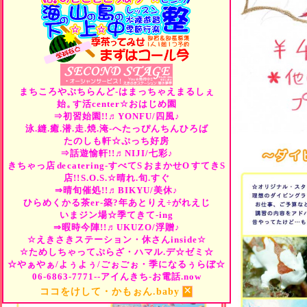
まちころやぷちらんど-はまっちゃえまるしぇ
始。
す活center☆おはじめ園
⇒初習始園!!♬YONFU/四風♪
泳.縫.癒.潜.走.焼.淹-へたっぴんちんひろば
たのしも軒☆ぷっち好房
⇒話遊愉軒!!♬NIJI/七彩♪
きちゃっ店
de
catering-すべて
S
おまかせ
O
すてき
S
店!!
S.O.S.☆晴れ.旬.すぐ
⇒晴旬催処!!♬BIKYU/美休♪
ひらめくかる茶er-築?年あとりえ÷がれえじ
いまジン場☆季てきて-ing
⇒暇時今陣!!♬UKUZO/浮贈♪
☆えきさきステーション・休さんinside☆
☆ためしちゃってぷらざ・ハマル.デ☆ゼミ☆
☆やぁやぁ/よぅよぅ/ごぉごぉ・季になるぅらぼ☆
06-6863-7771--アイんきち-お電話.now
×
ココをけして・かもぉん.baby