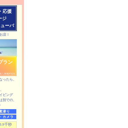
・応援
ージ
ール/スキューバ＆マリンショップ ダイビングツアー ダイビングス
キューバ
お店！
に楽しみましょう!! ☆潜水夢亭＊季楽本庵.
on
四季☆/晴旬=探し ありがとうご
プラン
なったら、
可、
イビング
は別での、
♪
素潜り
・カメラ
0.9千秒