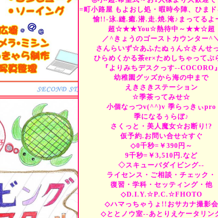
初めての方には、確実に
=町小路屋
もよおし処・暇時今陣、ひまド
〝体験教室〟
が、おすすめ
習得技量は、指導員で決
愉!!-泳.縫.癒.潜.走.焼.淹♪まってる
⒈実際の指導員に、学科・
超☆★★You☆熱待中～★★☆超
⒉トライ＆実習、水の中を
／^きょうのゴーストカウンター^
マイ/適性、指導員/雰囲
さんらいず☆あふたぬぅん☆さんせ
基本.基礎から・"ひと手
ひらめくかる茶er×ためしちゃってぷ
海への感謝の気持ちが芽
『よりみちデスクっす--COCORO
よう準備しませんか--ご
幼稚園グッズから海の中まで
経験者の方は、プライベー
えきさきステーション
リフレッシュ教室、をご提
☆季茶ってみせ☆
初めての方にも・経験者
1:希望式プランズ☆希望
小個なっつv(^^)v 季らっきぃpro
集場☆から→新たなスタ
季になるぅらぼ♪
さくっと・美人魔女☆お断り!?
仮予約.お問い合せ☆すぐ
◇0千秒=￥390円～
9千秒=￥3,510円.など
9月
to
11月・駅
◇スキューバダイビング--
ひまドキ室-ずの
ライセンス・ご相談・チェック・
復習・学科・セッティング・他
潜水夢亭/町小路屋にて、
◇D.I.Y.☆P.C.☆FHOTO
初めてのこと・新しいこ
◇ハマっちゃうょ!!おサカナ撮影
始めてみませんか♪
◇ととノウ室--あとりえケータリン
みためはC級-きらくはA