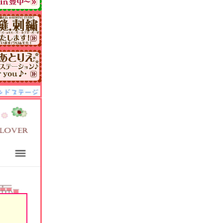
ンス・
ラクター取得
催により・
ォローなど、
、
、
いたします！
はA級、
級、
C級、
年、
イルカ??-
イ.四風風.
すよ♪
たい方・
:チーム、
スン＆
マ別…
すたでぃー、
心地よく、
て・少数-
ール開催☆
ート練習、