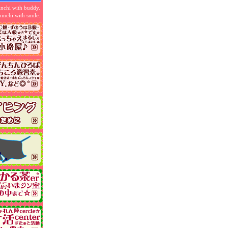
チームにて、
inchi with buddy.
.親子で、
pinchi with smile.
も承ります
イル…
合・大勢・
が少ない、
♬
瞬速出発
イルカ??-
主による、海
ン!!
ように、
ように、
います♪
主継続
科隊＆季楽科班☆
がでしょう
♬
スン☆
ことがあります
訪◎ください!!
・29th、
焼.淹-サービス！
得から→
海山島人
to
整♪