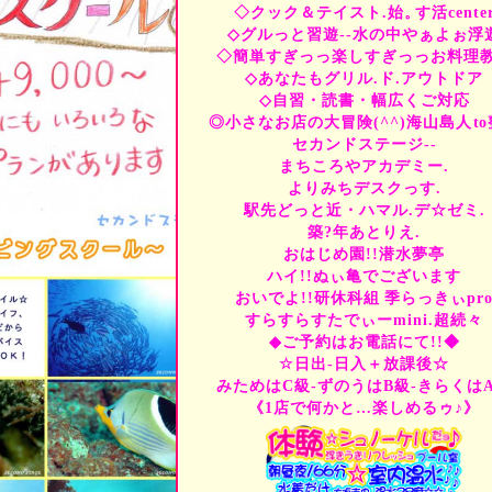
◇クック＆テイスト.始。
す活cente
9月
to
11月・駅先.近--
◇グルっと習遊--水の中やぁよぉ浮
ひまドキ室-ずのうはB級
お役立ち
or
お手伝いいた
◇簡単すぎっっ楽しすぎっっお料理
イルカ--Swim.Snorkel.S
◇あなたもグリル.ド.アウトドア
マンタ--探し/マンタLIV
◇自習・読書・幅広くご対応
ジンベエ--どこに/国内・
◎小さなお店の大冒険(^^)海山島人
to
ハンマーs
GO/水中・
セカンドステージ--
上:イルカ--下:マンタ--
まちころやアカデミー.
うみがめ
with
or
うみが
よりみちデスクっす.
クリスマス・年末年始・
駅先どっと近・ハマル.デ☆ゼミ.
お正月・成人の日・1月
築?年あとりえ.
バレンタイン＆ホワイト
3月連休・春分の日・自
おはじめ園!!潜水夢亭
冬休み・春休み・卒業旅
ハイ!!ぬぃ亀でございます
歓送会・貸切会・女子会
おいでよ!!研休科組
季らっきぃpr
記念日・ママ友会・入園
すらすらすたでぃーmini.超続々
歓迎会・送別会・貸切会・
◆ご予約はお電話にて!!◆
シルバーウィーク・etc
☆日出-日入＋放課後☆
築?年あとりえ-小個なっ
みためはC級-ずのうはB級-きらくは
♬
ちょっぴりんさん
から
《1店で何かと…楽しめるゥ♪》
話遊愉軒＊晴旬催処×四
あなたも特集…ココde.
"海＆船=夏"にて・ご検
潜水夢亭.soon☆水中に
"春-夏-秋-冬"・あるんで