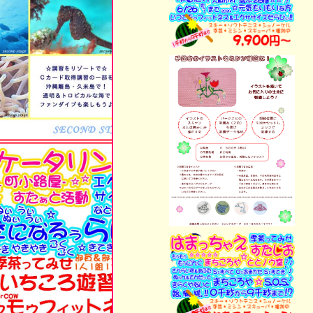
"春"は・これから旬de.
"夏"は・ベイビー達de.
"秋"は・透明＆美青de.
"冬"は・大物＆黄昏de.
水陸4シーズン・楽しめ
春=ゆっくりな時・夏=
秋=魅惑の海.マンタ.地形
冬=大物遭遇.感動ねらい
Now☆スタート!!
店主案内×心地よく・
『感動まで→コーチ継続
当店に・"トライ"させ
楽=遊泳.潜水.資格.教室…O
⇒潜水夢亭--☆セカンド
作=裁縫.刺繍.布小物…Syu
⇒針糸縫房--☆クローバ
休=新挑戦しませんか…Ref
⇒季楽本庵--☆シーズン
街=いちころ遊習堂…Exerc
⇒初習始園--☆四風☆
⇒話遊愉軒--☆七彩☆
⇒晴旬催処--☆美休☆
⇒暇時今陣--☆浮贈☆
はまっちゃお軒--挑愉＊