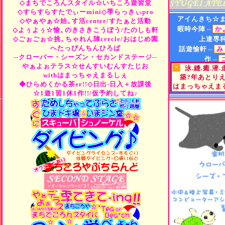
◇まちでころんスタイル☆いちころ遊習堂
◇すらすらすたでぃーmini◇季らっきぃpro
アイんきち☆
◇やぁやぁ☆始。
す活center/すたぁと活動
暇時今陣⇔
か
◇よぅよぅ☆愉。
のきさきこうぼう/たのしも軒
◇ごぉごぉ☆挑。
ちゃれん陣cercle/おはじめ園
上達専
へたっぴんちんひろば
話遊愉軒⇔
み
--クローバー・シーズン・セカンドステージ--
作⇔
やぁよぉテラス☆せんすいむんすたじお
×
泳.縫.癒.潜
遊⇔
"Tea
or
B
withはまっちゃえまるしぇ
築?年あとり
街⇔
ひらめくか
◆ひらめくかる茶er!!◇日出-日入＋放課後
はまっちゃえまる
町小路屋⇔
☆1遊1習1休1作!!/仮予約してね♪