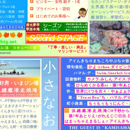
リング.スキン
海山島人
to
整
ビジター・女性.親子・1名
セカンドステージ--ダ
-右:…
で楽しめるように
女.男.親.子.孫⇒1遊1習
プor1-3名
プライズダイブ
プライベート・貸切
スコート承ります
→高知・島根・沖縄
オーシャンサービス.大
海.ご案内
掲載していません
はじめてのお客様へ
イセンス取得 関西
癒.遊習☆…希望式レッ
ラックスダイブ
/旅/静/時 』
内プール/月1回
スキューバダイビング
/free
潜水夢亭
屋あります
•
連休
直前
特集
素潜り・シュノーケル
季楽本庵
ンダフルダイブ
スキンダイビング.潜
ee
クルージング.淀川発・
stg.net
・スキューバ
手芸.布小物・ハンドメ
『丁寧・楽しい・満足』
子・家族・友人
ル/泳 スキューバ/潜♪
☆
my
コーチ.
my
オミセ
マリンサービス！
eserved.
・温水プール
内プール/大阪
アイんきち☆まちころやぷち☆仮
小
ートスタイル
晴旬催処⇔
かよっchao.ダイビン
サプライズ
ハマル.デ⇔
Swim.Snorkel.Sc
イバースキル
話遊愉軒⇔
カメラ.みしん.アイス.
さ
午後.夜間
好房・いまジン場
MARINE
・
OC
街⇔
ひらめくかる茶er・築?年あ
仕上げまで
泳.縫.癒.潜.走.焼.淹
季になるぅ
作⇔
世界に1つを次々・やぁよぉ
★ 体験から
な
遊⇔
"Tea
or
Bea"ち・ハマル.デ
材・サポート
…0千秒から9千秒まで/
小回りがきく、四風風pl
町小路屋⇔
もぅもぅもぅにんぐ・A
撮影機材
な"えきさきステーション"
最適・"トリップ＆サプ
初習始園⇔
ライセンス取得・ファ
×
泳.縫.癒.潜.走.焼.淹◇0千秒か
イんきち◇店!!S.O.S.→
資格.教室
美しい海・都会の海・珊
お
季楽本庵⇔
沖縄離島
◇マンタLIVI
築?年あとりえ÷がれえじ◇日出-
-おまかせ
O-すてき
S-美休
MARINE-OCEAN=季
★ ライセンス
はまっちゃえまるしぇ♬アイんきち-
ゃえまるしぇ-四風◇他♪
おひとり⇔
素潜り・水中練習
◇月→
→潜水夢亭--セカンドステ
上.リラックス
たのしも軒
・
す活◎禁煙
・
少数=1-3名様、推奨=1-
THE GUEST IS "KAMISAMA
.夜/大阪発