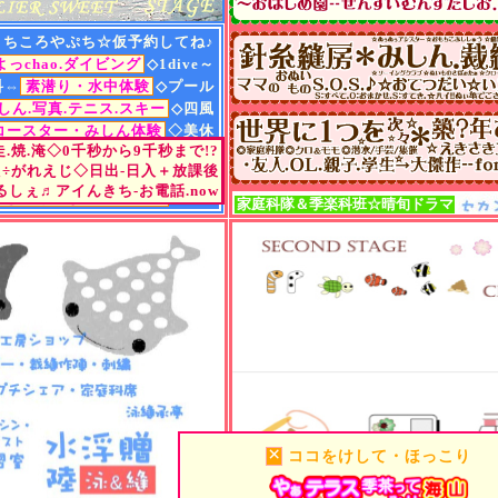
ダイブマスター・アドバ
各種資格・A.インスト
まちころやぷち☆仮予約してね♪
まで☆自店開催、提携開
よっchao.ダイビング
◇1dive～
指導員取得.アフターフ
きらくはA級・店主継続
科⇔
素潜り・水中体験
◇プール
☆希望式レッスン☆にて
しん.写真.テニス.スキー
◇四風
豊富.多彩に・サポート
コースター・みしん体験
◇美休
指導員歴/30年・きらく
.走.焼.淹◇0千秒から9千秒まで!?
ea"ち・ハマル.デ☆ゼミ
◇浮贈
潜水歴/34年・ずのうはB
え÷がれえじ◇日出-日入＋放課後
る茶er・築?年あとりえ
◇七彩
お店歴/29年・みためは
しぇ♬アイんきち-お電話.now
きらくやないと・PM.7
◇豊中
家庭科隊
＆
季楽科班☆晴旬ドラマ
生命歴/アラフィフ後.6-7
ソフトテニス歴/8.5年、
見た目は短パン!?-頭脳は
真じ目はばっちり!!☆
〝小さなお店〟
ですが=トラ
店主☆ご案内→楽しめま
初めての方・上手くなり
1:1-2名・1:グループ・1
1:希望式プランズ=レッ
スクール--ペース＆テー
きれいな海で=すらすら
感動まで→コーチ継続=
店主=丁寧.ソフト指導に
×
ココをけして・ほっこり
四風風-ダイビングスク
マンツーマン、プライベ