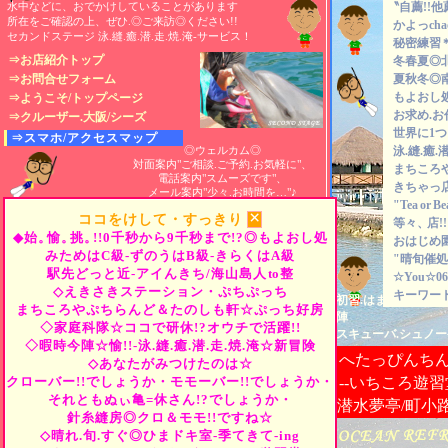
水中などに、おでかけしていることがあります
〝自薦!!他
◆ 行楽！ プール
or
クルーザー、マリン教
所在をご確認の上、ぜひ.◎ご来訪◎ください!!
かよっch
★ シュノーケル ★ ダイビング ★ クルー
セカンドステージ 泳.縫.癒.潜.走.焼.淹-サービス！
秘密練習
◆ 夜景！ ナイトクルーズ、大阪.神戸.西宮
⇒お店紹介トップ
冬春夏◎
★ ムード満点・都会 ★ 出航/19:00 ★ 
⇒お問合せフォーム
夏秋冬◎
◆ 楽机！ 淀川発-水上の旅、明石海峡大橋
もよおし
⇒ようこそ/トップページ
お求め.お
★ 淡路島/上陸 ★ クルーザー/大阪発 ★ 
⇒クルーザー.大阪/シーズ
世界に1
◆ 最新！ 海遊わかる説明会、教室.資格・
⇒スマホ/アクセスマップ
◎ウェルカム◎
泳.縫.癒.潜
★ ファンダイブ ★ ライセンス取得 ★ 
対面案内"ご相談.ご予約.お気軽に"、
まちころ
電話案内"スムーズです"、
きちゃっ
メール案内"少々.お時間を…"♪
"Tea
or
B
☆END☆
×
ココをけして・すっきり
等々、
店
◆始。
愉。
挑。
!!0千秒から9千秒まで!?◎もよおし処
おはじめ
みためはC級-ずのうはB級-きらくはA級
"晴旬催処
駅先どっと近-アイんきち/海山島人
to
整
☆You☆06-
◇えきさきステーション・ぷちぷっち
キーワード
初習.はまっちゃえま
まちころやぷちらんど＆たのしも軒☆ぷっち好房
陣
◇家庭科隊☆ココで研休!?オウチで活躍!!
スキューバ.シュノー
◇暇時今陣☆愉!!-泳.縫.癒.潜.走.焼.淹☆新冒険
へたっぴんち
◇あなたがみつけたのは☆
クローバー!!でしょうか・モモーバー!!でしょうか・
--いちころ遊習
それともぬぃ亀=休さん!?でしょうか・
潜水夢亭/町小
針糸縫房◎クロ＆モモ!!ですね☆
◇晴れ.旬.すぐ◎ひまドキ室-季てきて-ing