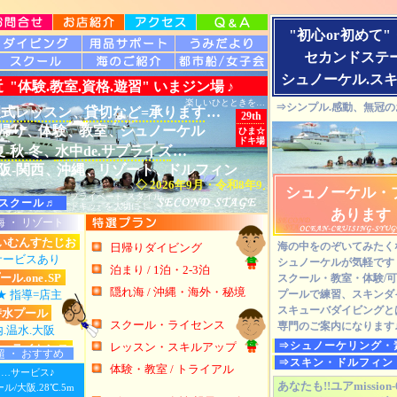
"初心
or
初めて"
セカンドステ
ーバ シュノーケル クルーザー セカンドステージ ダイビングスク
シュノーケル.ス
近
"体験.教室.資格.遊習"
いまジン場
♪
楽しいひとときを…
⇒シンプル.感動、無冠の
望式レッスン
、
貸切など=承ります
…
29th
帰り
、
体験
、
教室
、
シュノーケル
ひま☆
ドキ場
夏-秋-冬
、
水中de.サプライズ
…
阪-関西
、
沖縄
、
リゾート
、
ドルフィン
◇ 2026年9月・令和8年9月・"春-夏-秋-冬"・素敵
シュノーケル・
"プライベート"スタイル
スクール
♬
"ドキッ♪"を大切に！
あります
海 ・ リゾート
すいむんすたじお
海の中をのぞいてみたく
日帰りダイビング
リサービスあり
シュノーケルが気軽です
泊まり / 1泊・2-3泊
ール.
one
.
SP
スクール・教室・体験/
隠れ海 / 沖縄・海外・秘境
 指導=店主
プールで練習、スキンダ
スキューバダイビングと
潜水プール
スクール・ライセンス
専門のご案内になります
内.温水.大阪
⇒シュノーケリング・
レッスン・スキルアップ
ド・ライセンス
超 ・ おすすめ
⇒スキン・ドルフィン
寧.店主サービス
体験・教室 / トライアル
を…サービス♪
今陣・晴旬催処♪
・ステップ練習
あなたも!!ユアmission-
・エキスパート
大阪.28℃.5m