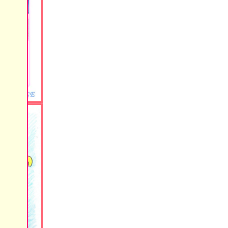
爽快な海、
素敵な海、
最高な海、
神秘な海、
ますよ☆
青い珊瑚礁・
.洞窟・
、新挑戦=
』⇒
♬
てください
cean
ステージ☆
gei
ー☆
resh
☆
ise