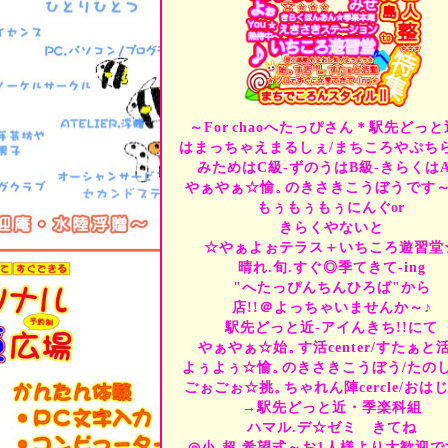
体験、リフレッシュコー
お客様にあわせて、アレ
コーチ継続⇒上達.楽しい
1組1出発⇒ペース＆テー
きれいな海で⇒本格的ス
丁寧.ソフト.個々＋カン
潜水夢亭:晴旬ドラマ☆=
～For
chaoへたっぴさん＊駅先どっと
休さんinside-季茶ってみ
はまっちゃえまるしぇ/まちころやぷち
愉!!-案内人=休さん=
みためはC級-ずのうはB級-きらくは
感動まで・コーチ継続→
☆希望式レッスン☆など
やぁやぁ☆愉。
のきさきこうぼう
です～
店主がご案内--ソフトで
もぅもぅもぅにんぐ
or
きらくやないと
☆やぁよぉテラス＋いちころ遊習堂
晴れ.旬.すぐ◎季てきて-ing
"へたっぴんちんひろば"から
〝体験教室〟
・ひ
店!!＠よっちゃいませんか～♪
ベストライセ
駅先どっと近-アイんきち!!にて
やぁやぁ☆始。
す活center/すたぁと
ベストライセンス取得に
よぅよぅ☆愉。
のきさきこうぼう/たの
最初の講習は、海の旅の
ごぉごぉ☆挑。
ちゃれん陣cercle/おは
利便性のいい・都市型シ
→駅先どっと近・季楽科組
"すぐライセンス"が魅
ハマル.デ☆ゼミ きてね
"海の旅"を安心して楽
◎小-超.希望式～お1人様より大歓迎で