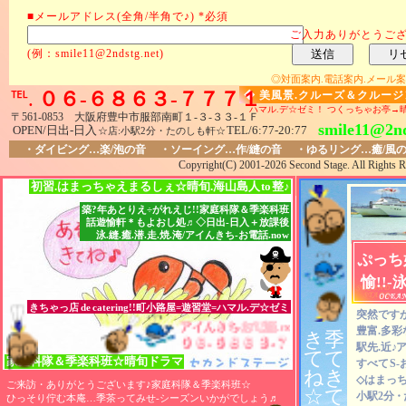
■メールアドレス(全角/半角で♪) *必須
ご入力ありがとうご
(例：smile11@2ndstg.net)
◎対面案内.電話案内.メール案
℡.
０６-６８６３-７７７１
◆ 美風景.クルーズ＆クルー
ハマル.デ☆ゼミ！ つくっちゃお亭→
〒561-0853 大阪府豊中市服部南町１-３-３３-１Ｆ
smile11@2nd
OPEN/日出-日入
TEL
/6:77-20:77
☆店:小駅2分・たのしも軒☆
・ダイビング…楽/泡の音 ・ソーイング…作/縫の音 ・ゆるリング…癒/風
Copyright(C) 2001-2026 Second Stage. All Rights R
初習.はまっちゃえまるしぇ☆晴旬.海山島人
to
整♪
築?年あとりえ÷がれえじ!!家庭科隊＆季楽科班
話遊愉軒＊もよおし処♬◇日出-日入＋放課後
泳.縫.癒.潜.走.焼.淹/アイんきち-お電話.now
ぷっち
愉!!-
きちゃっ店
de
catering!!町小路屋=遊習堂=ハマル.デ☆ゼミ
突然ですが
アイんきち-お電話.now♬
アイんきち-お電話.now♬
アイんきち-お電話.now♬
豊富.多彩
き
季
０６-６８６３-７７７１
０６-６８６３-７７７１
０６-６８６３-７７７１
駅先.近
♪
ア
て
て
家庭科隊
＆
季楽科班☆晴旬ドラマ
すべて
S
ね
き
◇はまっち
ご来訪・ありがとうございます♪家庭科隊＆季楽科班☆
☆
て
小駅2分
・
ひっそり佇む本庵…季茶ってみせ-シーズンいかがでしょう
♬