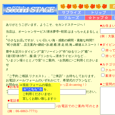
ありがとうございます。ようこそ、セカンドステージへ！
■お住まい
当店は、オーシャンサービス/潜水夢亭=初習.はまっちゃえまるしぇ
♪
(例：大阪
〝小さなお店〟
ですが、いい日いい海・感動の瞬間・素敵な時間!!
"町小路屋"…店主案内×継続=泳.縫.癒.潜.走.焼.淹→瞬速エスコート！
■ダイビ
持っ
豊中＆淀川☆ダイビング"楽"/ソーイング"作"/ゆるリング"癒"⇒
1遊1習1休1作!!…服.袋.プリンから→潜水ライセンスなど…
持っ
"いまジン場☆ととノウ室"☆ご案内、=お気軽に=ご利用くださいま
■カテゴ
せ
♬
クルー
素潜
『ご予約.ご相談.リクエスト』 、"ご来訪"・お待ちしております。
お電話/メール/フォームのいずれかにて、希望式のプランなど、
■ご質問の
お問合せください。
《ととノウ室◇きちゃっ店
de
catering！》
⇒
現在:フォームの場合、
■お名前(全角で♪) *必須
☆"こちら"☆
を、
フォームの場合、下記・必要項目にご入力後、送信してください。
ご利用くださいませ♪
宜しくお願い致します☆
■電話番号(全角/半角で♪)
♪お電話でのご案内/可のとき
(例：06-6863-7771)