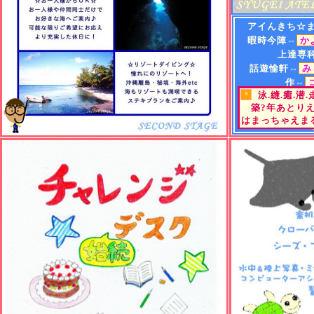
アイんきち☆
暇時今陣⇔
か
上達専
話遊愉軒⇔
み
作⇔
×
泳.縫.癒.潜
遊⇔
"Tea
or
B
築?年あとり
街⇔
ひらめくか
はまっちゃえまる
町小路屋⇔