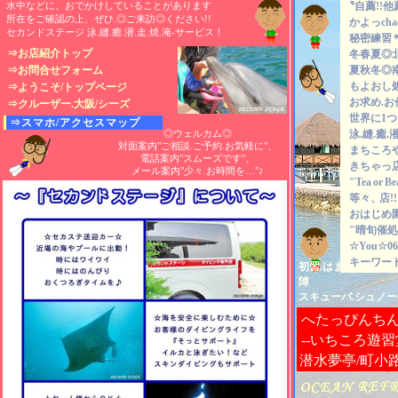
水中などに、おでかけしていることがあります
〝自薦!!他
所在をご確認の上、ぜひ.◎ご来訪◎ください!!
かよっch
セカンドステージ 泳.縫.癒.潜.走.焼.淹-サービス！
秘密練習
⇒お店紹介トップ
冬春夏◎
⇒お問合せフォーム
夏秋冬◎
もよおし
⇒ようこそ/トップページ
お求め.お
⇒クルーザー.大阪/シーズ
世界に1
⇒スマホ/アクセスマップ
◎ウェルカム◎
泳.縫.癒.潜
対面案内"ご相談.ご予約.お気軽に"、
まちころ
電話案内"スムーズです"、
きちゃっ
メール案内"少々.お時間を…"♪
"Tea
or
B
等々、
店
おはじめ
"晴旬催処
☆You☆06-
キーワード
初習.はまっちゃえま
陣
スキューバ.シュノー
へたっぴんち
--いちころ遊習
潜水夢亭/町小